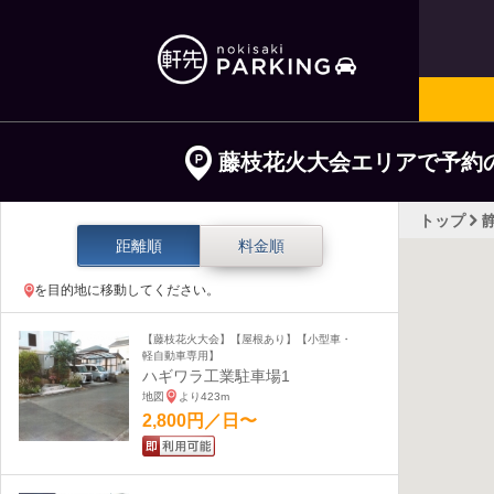
藤枝花火大会エリアで予約
トップ
距離順
料金順
を目的地に移動してください。
【藤枝花火大会】【屋根あり】【小型車・
軽自動車専用】
ハギワラ工業駐車場1
地図
より423m
2,800円／日〜