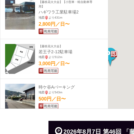
【藤枝花火大会】【小型車・軽自動車専
用】
ハギワラ工業駐車場2
地図
より431m
2,800円／日〜
【藤枝花火大会】
若王子2-12駐車場
地図
より512m
3,000円／日〜
時ケ谷Aパーキング
地図
より543m
500円／日〜
フルムーンパーキング
2026年8月7日 第46
地図
より589m