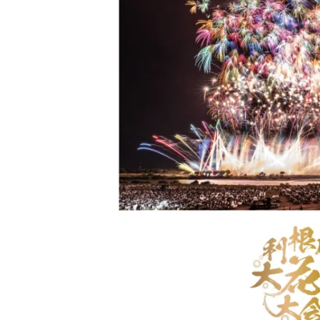
音羽町6丁目駐車場
地図
より2213m
500円／日〜
田中パーキング
地図
より2217m
1,500円／日〜
MYパーキング
地図
より2264m
1,000円／日〜
公園の前駐車場