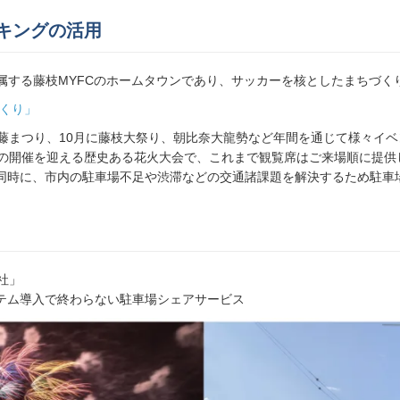
キングの活用
属する藤枝MYFCのホームタウンであり、サッカーを核としたまちづく
づくり」
に藤まつり、10月に藤枝大祭り、朝比奈大龍勢など年間を通じて様々イ
目の開催を迎える歴史ある花火大会で、これまで観覧席はご来場順に提供
同時に、市内の駐車場不足や渋滞などの交通諸課題を解決するため駐車
社」
テム導入で終わらない駐車場シェアサービス