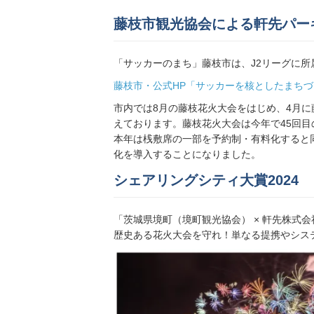
1,600円／日〜
藤枝市観光協会による軒先パー
「サッカーのまち」藤枝市は、J2リーグに所
音羽町6丁目パーキング3
地図
より2153m
藤枝市・公式HP「サッカーを核としたまち
1,600円／日〜
市内では8月の藤枝花火大会をはじめ、4月
えております。藤枝花火大会は今年で45回
本年は桟敷席の一部を予約制・有料化すると
化を導入することになりました。
音羽町6丁目パーキング2
地図
より2155m
シェアリングシティ大賞2024
1,600円／日〜
「茨城県境町（境町観光協会） × 軒先株式会
歴史ある花火大会を守れ！単なる提携やシス
藤６パーキング
地図
より2209m
1,000円／日〜