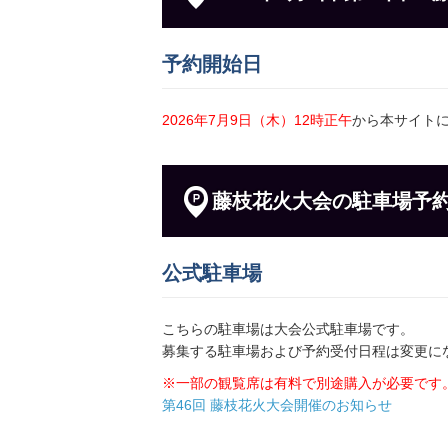
500円／日〜
予約開始日
センターグラウンド臨時駐車場
2026年7月9日（木）12時正午
から本サイト
地図
より745m
2,000円／日〜
藤枝花火大会の駐車場予
生涯学習センター駐車場
地図
より813m
公式駐車場
3,000円／日〜
こちらの駐車場は大会公式駐車場です。
募集する駐車場および予約受付日程は変更に
奥田パーキング
※一部の観覧席は有料で別途購入が必要です
地図
より864m
第46回 藤枝花火大会開催のお知らせ
800円／日〜