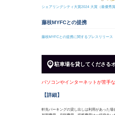
地図
より2271m
シェアリングシティ大賞2024 大賞（最優秀
450円／日〜
藤枝MYFCとの提携
公園角パーキング
藤枝MYFCとの提携に関するプレスリリース
地図
より2336m
500円／日〜
駐車場を貸してくださる
駐車場しんた
地図
より2340m
600円／日〜
パソコンやインターネットが苦手
【詳細】
音羽町ハマ駐車場
地図
より2359m
軒先パーキングの貸し出しは利用があった場
1,000円／日〜