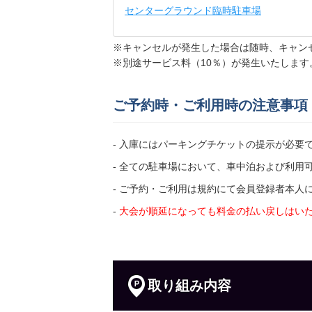
音羽町白い壁の家パーキング
センターグラウンド臨時駐車場
地図
より1987m
1,000円／日〜
※キャンセルが発生した場合は随時、キャン
※別途サービス料（10％）が発生いたします
まりー文庫駐車場
ご予約時・ご利用時の注意事項
地図
より2005m
1,100円／日〜
- 入庫にはパーキングチケットの提示が必要
- 全ての駐車場において、車中泊および利用
- ご予約・ご利用は規約にて会員登録者本
四之宮駐車場
地図
より2121m
-
大会が順延になっても料金の払い戻しはい
1,500円／日〜
取り組み内容
音羽町6丁目パーキング1
地図
より2152m