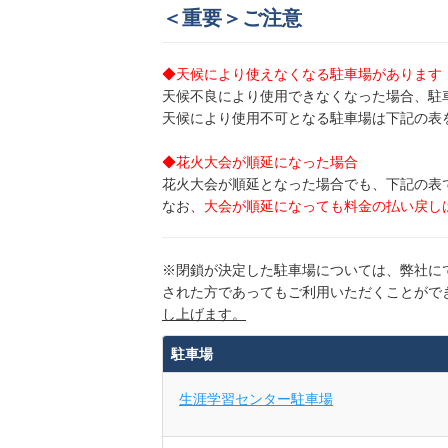
＜重要＞ご注意
茶町P
◆天候により使えなくなる駐車場があります
地図
より1202m
天候不良により使用できなくなった場合、駐
500円／日〜
天候により使用不可となる駐車場は下記の表
◆花火大会が順延になった場合
花火大会が順延となった場合でも、下記の表
書道教室駐車場
なお、
大会が順延になっても料金の払い戻し
地図
より1942m
700円／日〜
※閉鎖が決定した駐車場については、弊社に
された方であってもご利用いただくことがで
し上げます。
【軽専用】書道教室駐車場
地図
より1957m
駐車場
700円／日〜
生涯学習センター駐車場