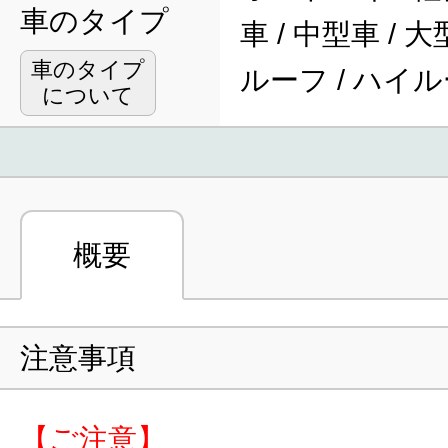
車のタイプ
車 / 中型車 / 
車のタイプ
ルーフ / ハイ
について
概要
注意事項
【ご注意】