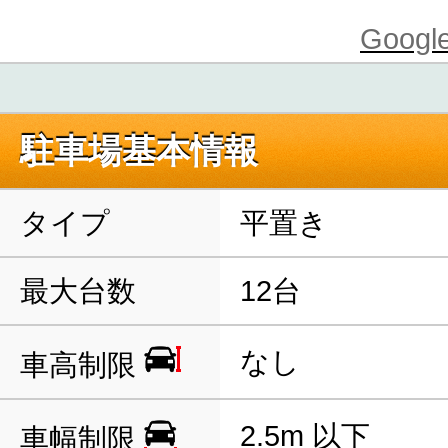
Goo
駐車場基本情報
タイプ
平置き
最大台数
12台
なし
車高制限
2.5m 以下
車幅制限