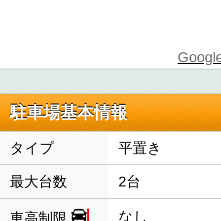
Goo
駐車場基本情報
タイプ
平置き
最大台数
2台
なし
車高制限