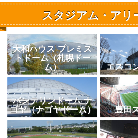
スタジアム・アリ
大和ハウス プレミス
トドーム（札幌ドー
ム）
エスコ
バンテリンドーム ナ
ゴヤ（ナゴヤドーム）
豊田