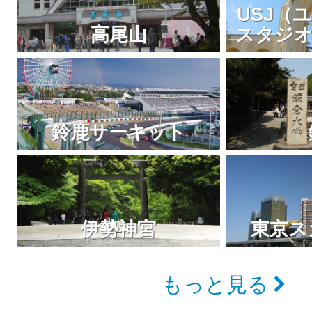
USJ（
高尾山
スタジオ
鈴鹿サーキット
伊勢神宮
東京ス
もっと見る