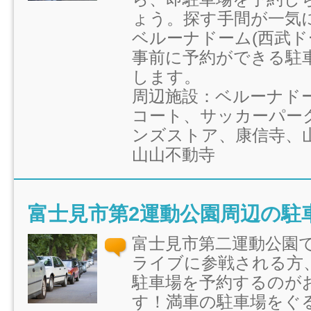
ょう。探す手間が一気
ベルーナドーム(西武ド
事前に予約ができる駐
します。
周辺施設：ベルーナド
コート、サッカーパー
ンズストア、康信寺、
山山不動寺
富士見市第2運動公園周辺の駐
富士見市第二運動公園
ライブに参戦される方
駐車場を予約するのが
す！満車の駐車場をぐ