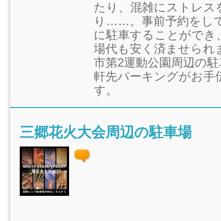
たり、混雑にストレス
り……。事前予約をし
に駐車することができ
場代も安く済ませられ
市第2運動公園周辺の
軒先パーキングがお手
す。
三郷花火大会周辺の駐車場