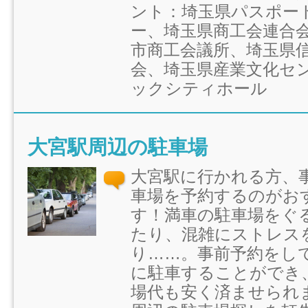
ント：埼玉県パスポー
ー、埼玉県商工会連合
市商工会議所、埼玉県
会、埼玉県産業文化セ
ックシティホール
大宮駅周辺の駐車場
大宮駅に行かれる方、
車場を予約するのがお
す！満車の駐車場をぐ
たり、混雑にストレス
り……。事前予約をし
に駐車することができ
場代も安く済ませられ