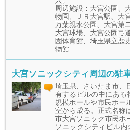
人。
周辺施設：大宮公園、
物園、ＪＲ大宮駅、大
万葉親水公園、大宮第
大宮球場、大宮公園弓
園体育館、埼玉県立歴
物館
大宮ソニックシティ周辺の駐
埼玉県、さいたま市、
有するビルの中にある
規模ホールや市民ホー
室から成る。正式名称
市大宮ソニック市民ホ
ソニックシティビル内