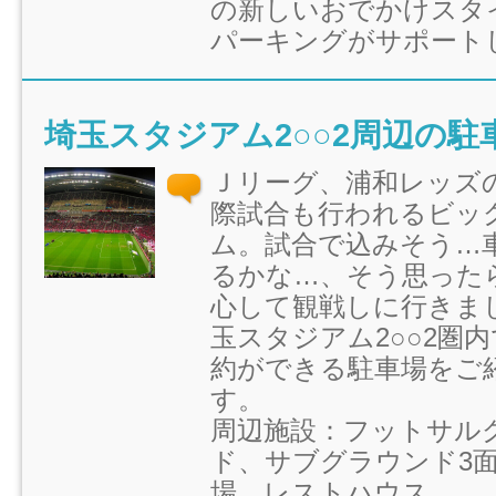
の新しいおでかけスタ
パーキングがサポート
埼玉スタジアム2○○2周辺の駐
Ｊリーグ、浦和レッズ
際試合も行われるビッ
ム。試合で込みそう…
るかな…、そう思った
心して観戦しに行きま
玉スタジアム2○○2圏
約ができる駐車場をご
す。
周辺施設：フットサル
ド、サブグラウンド3
場、レストハウス