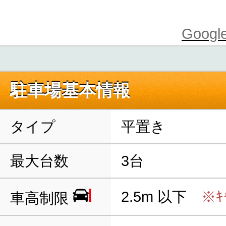
Goo
駐車場基本情報
タイプ
平置き
最大台数
3台
2.5m 以下
※ｷ
車高制限