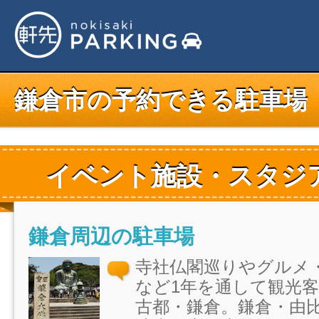
鎌倉市の予約できる駐車場
イベント施設・スタジ
鎌倉周辺の駐車場
寺社仏閣巡りやグルメ
など1年を通して観光
古都・鎌倉。鎌倉・由