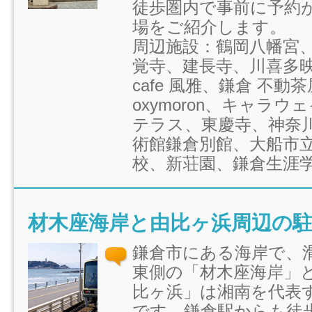
徒歩圏内で事前に予約
場をご紹介します。
周辺施設：鶴岡八幡宮
覚寺、建長寺、川喜多
cafe 風雅、鎌倉 不動
oxymoron、キャラウ
テラス、東慶寺、神奈
術館鎌倉別館、大船市
校、新荘園、鎌倉生涯
材木座海岸と由比ヶ浜周辺の
鎌倉市にある海岸で、
東側の「材木座海岸」
比ヶ浜」は湘南を代表
です。鎌倉駅からも徒