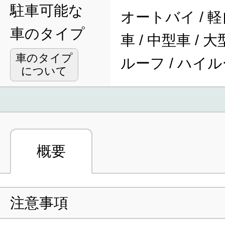
駐車可能な
オートバイ / 軽
車のタイプ
車 / 中型車 / 
車のタイプ
ルーフ / ハイ
について
概要
注意事項