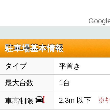
Goo
駐車場基本情報
タイプ
平置き
最大台数
1台
2.3m 以下
※ｷ
車高制限