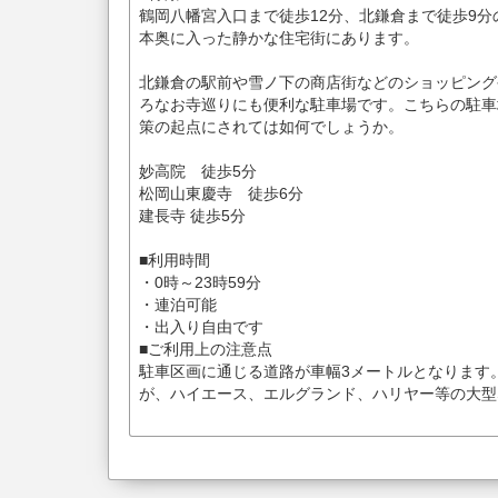
鶴岡八幡宮入口まで徒歩12分、北鎌倉まで徒歩9分
本奥に入った静かな住宅街にあります。
北鎌倉の駅前や雪ノ下の商店街などのショッピング
ろなお寺巡りにも便利な駐車場です。こちらの駐車
策の起点にされては如何でしょうか。
妙高院 徒歩5分
松岡山東慶寺 徒歩6分
建長寺 徒歩5分
■利用時間
・0時～23時59分
・連泊可能
・出入り自由です
■ご利用上の注意点
駐車区画に通じる道路が車幅3メートルとなります
が、ハイエース、エルグランド、ハリヤー等の大型