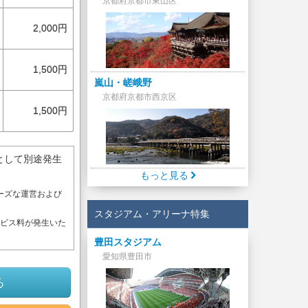
京都府京都市東山区
2,000円
1,500円
嵐山・嵯峨野
京都府京都市西京区
1,500円
として別途発生
もっと見る
ーズな運営および
。
スタジアム・アリーナ特集
ービス料が発生いた
豊田スタジアム
愛知県豊田市
る