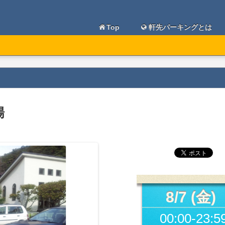
Top
軒先パーキングとは
場
8/7 (金)
00:00-23:5