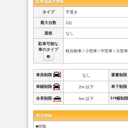
駐車場基本情報
タイプ
平置き
最大台数
1台
屋根
なし
駐車可能な
車のタイプ
軽自動車 / 小型車 / 中型車 / 大型
車高制限
重量制
なし
車幅制限
車下制
2m 以下
全長制限
ﾀｲﾔ幅制
5m 以下
周辺情報
■特徴