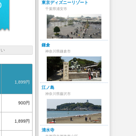
東京ディズニーリゾート
0
千葉県浦安市
円
鎌倉
さい
神奈川県鎌倉市
1,899円
江ノ島
神奈川県藤沢市
900円
1,899円
清水寺