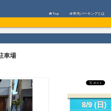
Top
軒先パーキングとは
駐車場
8/9 (日)