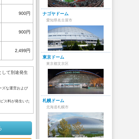
900円
ナゴヤドーム
愛知県名古屋市
900円
2,499円
東京ドーム
東京都文京区
として別途発生
ーズな運営および
。
札幌ドーム
ービス料が発生いた
北海道札幌市
る