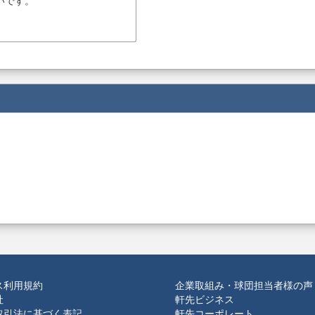
いです。
ス利用規約
企業取組み・球団担当者様の声
社
軒先ビジネス
取引法に基づく表記
軒先コーポレート