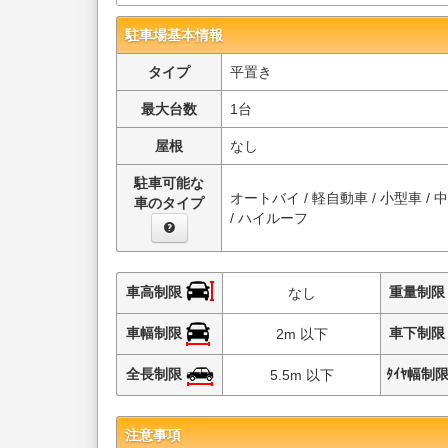
駐車場基本情報
タイプ
平置き
最大台数
1台
屋根
なし
駐車可能な
オートバイ / 軽自動車 / 小型車 / 
車のタイプ
/ ハイルーフ
車高制限
重量制
なし
車幅制限
車下制
2m 以下
全長制限
ﾀｲﾔ幅制
5.5m 以下
注意事項