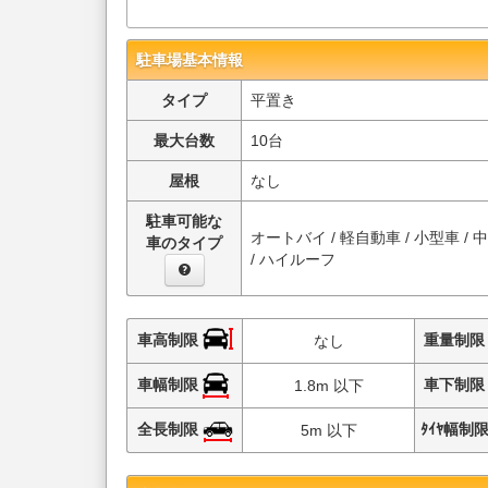
駐車場基本情報
タイプ
平置き
最大台数
10台
屋根
なし
駐車可能な
オートバイ / 軽自動車 / 小型車 / 
車のタイプ
/ ハイルーフ
車高制限
重量制
なし
車幅制限
車下制
1.8m 以下
全長制限
ﾀｲﾔ幅制
5m 以下