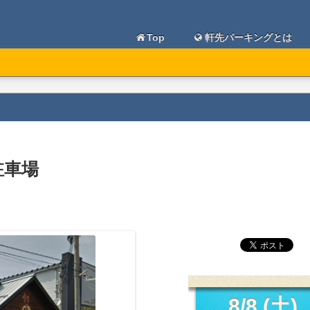
Top
軒先パーキングとは
駐車場
8/8 (土)