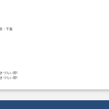
市原・千葉
D いきづらい部!
D いきづらい部!