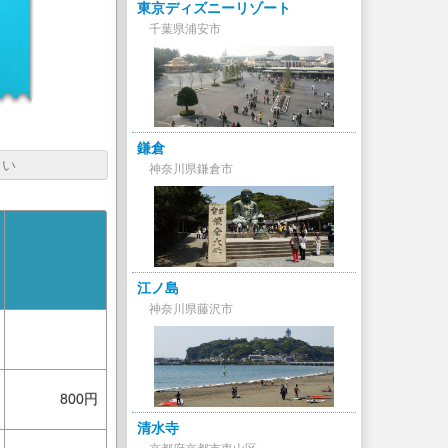
東京ディズニーリゾート
千葉県浦安市
鎌倉
さい
神奈川県鎌倉市
江ノ島
神奈川県藤沢市
800円
清水寺