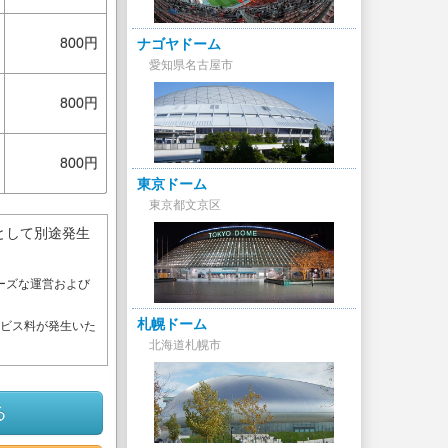
800円
ナゴヤドーム
愛知県名古屋市
800円
800円
東京ドーム
東京都文京区
として別途発生
ーズな運営および
。
札幌ドーム
ービス料が発生いた
北海道札幌市
る