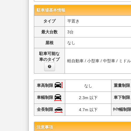
駐車場基本情報
タイプ
平置き
最大台数
3台
屋根
なし
駐車可能な
車のタイプ
軽自動車 / 小型車 / 中型車 / ミド
車高制限
重量制
なし
車幅制限
車下制
2.3m 以下
全長制限
ﾀｲﾔ幅制
4.7m 以下
注意事項