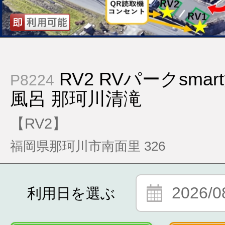
RV2 RVパークsma
P8224
風呂 那珂川清滝
【RV2】
福岡県那珂川市南面里 326
2026/0
利用日を選ぶ