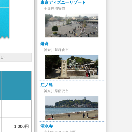
東京ディズニーリゾート
千葉県浦安市
鎌倉
神奈川県鎌倉市
さい
江ノ島
神奈川県藤沢市
清水寺
1,000円