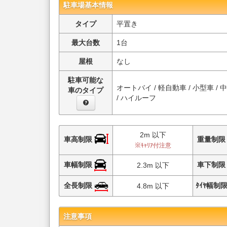
駐車場基本情報
タイプ
平置き
最大台数
1台
屋根
なし
駐車可能な
オートバイ / 軽自動車 / 小型車 / 
車のタイプ
/ ハイルーフ
2m 以下
車高制限
重量制
※ｷｬﾘｱ付注意
車幅制限
車下制
2.3m 以下
全長制限
ﾀｲﾔ幅制
4.8m 以下
注意事項