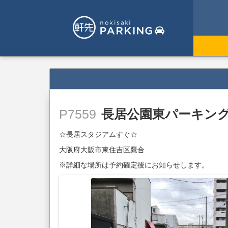
長居公園東パーキン
P7559
☆長居スタジアムすぐ☆
大阪府大阪市東住吉区鷹合
※詳細な場所は予約確定後にお知らせします。