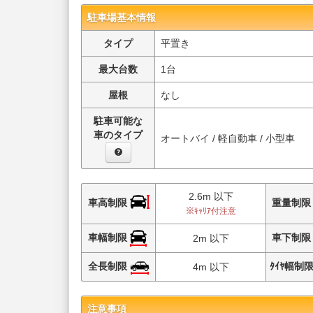
駐車場基本情報
タイプ
平置き
最大台数
1台
屋根
なし
駐車可能な
車のタイプ
オートバイ / 軽自動車 / 小型車
2.6m 以下
車高制限
重量制
※ｷｬﾘｱ付注意
車幅制限
車下制
2m 以下
全長制限
ﾀｲﾔ幅制
4m 以下
注意事項