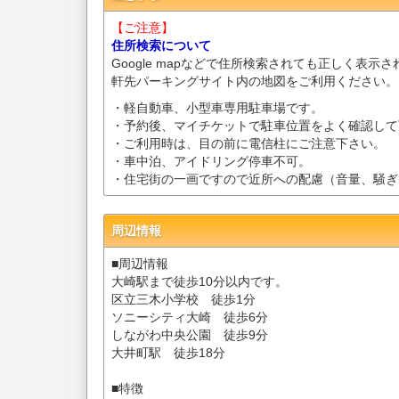
【ご注意】
住所検索について
Google mapなどで住所検索されても正しく表示
軒先パーキングサイト内の地図をご利用ください。
・軽自動車、小型車専用駐車場です。
・予約後、マイチケットで駐車位置をよく確認して
・ご利用時は、目の前に電信柱にご注意下さい。
・車中泊、アイドリング停車不可。
・住宅街の一画ですので近所への配慮（音量、騒ぎ
周辺情報
■周辺情報
大崎駅まで徒歩10分以内です。
区立三木小学校 徒歩1分
ソニーシティ大崎 徒歩6分
しながわ中央公園 徒歩9分
大井町駅 徒歩18分
■特徴