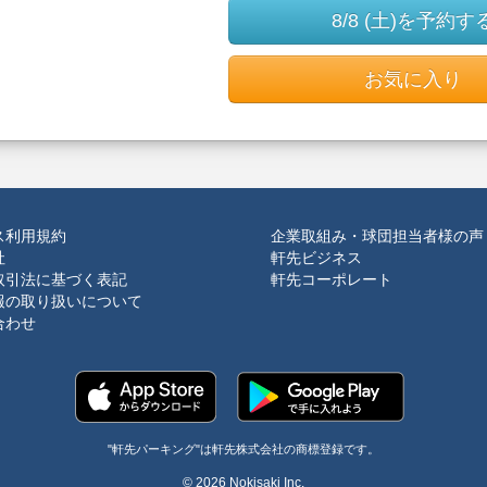
8/8 (土)を予約す
お気に入り
ス利用規約
企業取組み・球団担当者様の声
社
軒先ビジネス
取引法に基づく表記
軒先コーポレート
報の取り扱いについて
合わせ
"軒先パーキング"は軒先株式会社の商標登録です。
© 2026 Nokisaki Inc.