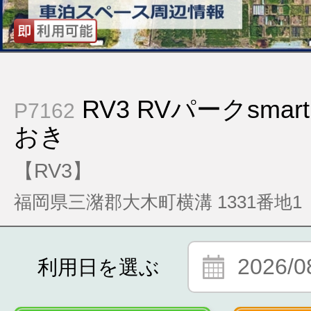
RV3 RVパークsma
P7162
おき
【RV3】
福岡県三潴郡大木町横溝 1331番地1
2026/0
利用日を選ぶ