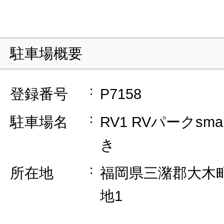
駐車場概要
登録番号
P7158
駐車場名
RV1 RVパークsm
き
所在地
福岡県三潴郡大木町
地1