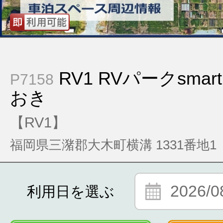
RV1 RVパークsma
P7158
おき
【RV1】
福岡県三潴郡大木町横溝 1331番地1
2026/0
利用日を選ぶ