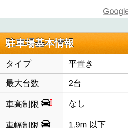
Goo
駐車場基本情報
タイプ
平置き
最大台数
2台
なし
車高制限
1.9m 以下
車幅制限