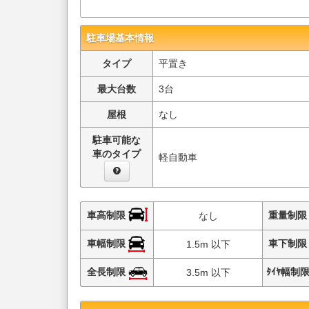
駐車場基本情報
タイプ
平置き
最大台数
3台
屋根
なし
駐車可能な
車のタイプ
軽自動車
車高制限
重量制
なし
車幅制限
車下制
1.5m 以下
全長制限
ﾀｲﾔ幅制
3.5m 以下