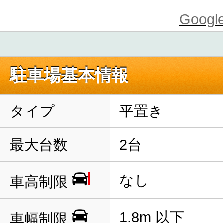
Goo
駐車場基本情報
タイプ
平置き
最大台数
2台
なし
車高制限
1.8m 以下
車幅制限