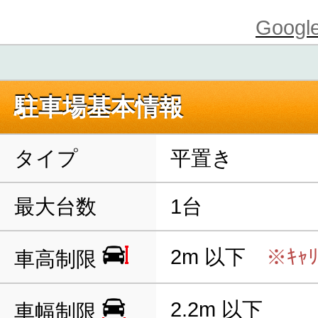
Goo
駐車場基本情報
タイプ
平置き
最大台数
1台
2m 以下
※ｷｬ
車高制限
2.2m 以下
車幅制限