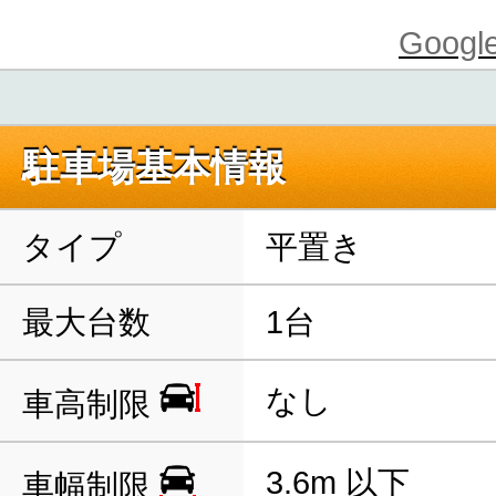
Goo
駐車場基本情報
タイプ
平置き
最大台数
1台
なし
車高制限
3.6m 以下
車幅制限