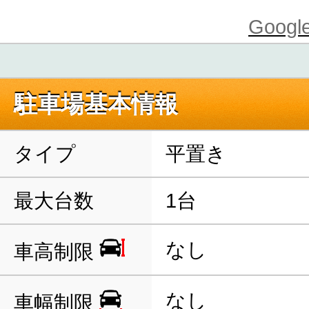
Goo
駐車場基本情報
タイプ
平置き
最大台数
1台
なし
車高制限
なし
車幅制限