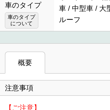
車のタイプ
車 / 中型車 / 
車のタイプ
ルーフ
について
概要
注意事項
【ご注意】