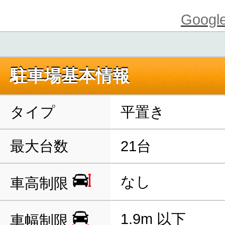
Goo
駐車場基本情報
タイプ
平置き
最大台数
21台
なし
車高制限
1.9m 以下
車幅制限