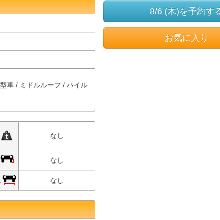
8/6 (木)を予約す
お気に入り
中型車 / ミドルルーフ / ハイル
限
なし
限
なし
限
なし