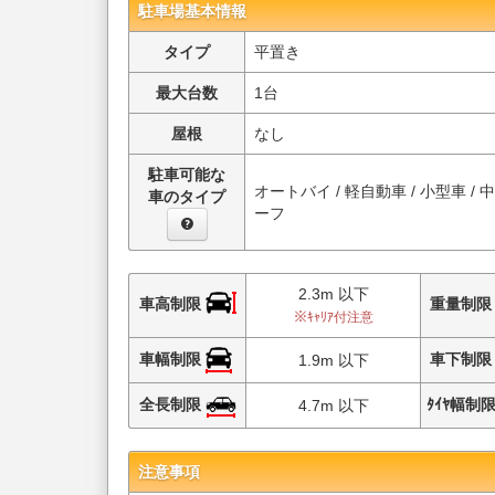
駐車場基本情報
タイプ
平置き
最大台数
1台
屋根
なし
駐車可能な
オートバイ / 軽自動車 / 小型車 / 
車のタイプ
ーフ
2.3m 以下
車高制限
重量制
※ｷｬﾘｱ付注意
車幅制限
車下制
1.9m 以下
全長制限
ﾀｲﾔ幅制
4.7m 以下
注意事項