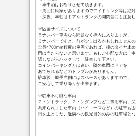
・車中泊はお断りさせて頂きます。
・周囲に民家がありますのでアイドリング等は絶対
・深夜、早朝はドアやトランクの開閉音にも注意し
※区画サイズについて
５ナンバー車両なら問題なく枠内に入りますが、
３ナンバーですと、前が少し出るかもしれませんの
全長4700mm程度の車両であれば、後のタイヤ止
両は当たらないと思います。もしご心配な方は、申
認しながらバックして、駐車して下さい。
コインパーキングとは違い、隣の車両にドアを
あてられるなどのトラブルがありません。
駐車後、助手席側にはスペースがありますので、
ご安心して乗り降りが出来ます。
※駐車不可能な車両
２トントラック、２トンダンプなど工事用車両、又
為来られました車両（ハイエースなど）の駐車も固
日を主とした、近隣への観光目的のみの駐車場とな