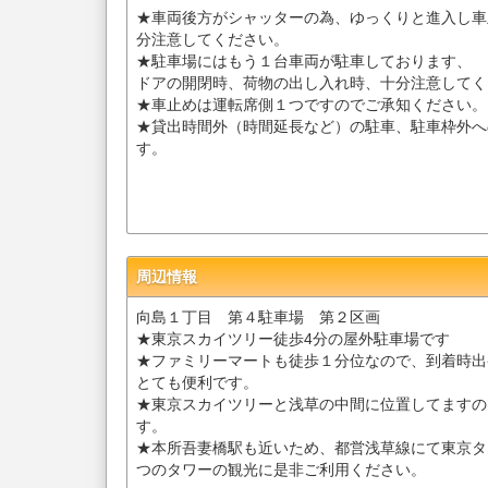
★車両後方がシャッターの為、ゆっくりと進入し車
分注意してください。
★駐車場にはもう１台車両が駐車しております、
ドアの開閉時、荷物の出し入れ時、十分注意してく
★車止めは運転席側１つですのでご承知ください。
★貸出時間外（時間延長など）の駐車、駐車枠外へ
す。
周辺情報
向島１丁目 第４駐車場 第２区画
★東京スカイツリー徒歩4分の屋外駐車場です
★ファミリーマートも徒歩１分位なので、到着時出
とても便利です。
★東京スカイツリーと浅草の中間に位置してますの
す。
★本所吾妻橋駅も近いため、都営浅草線にて東京タ
つのタワーの観光に是非ご利用ください。