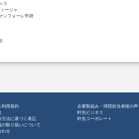
ティス
ルディージャ
sヴァンフォーレ甲府
タ
ス利用規約
企業取組み・球団担当者様の声
社
軒先ビジネス
取引法に基づく表記
軒先コーポレート
報の取り扱いについて
合わせ