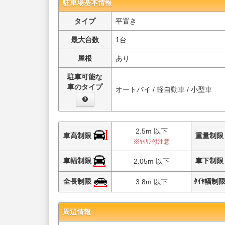
駐車場基本情報
タイプ
平置き
最大台数
1台
屋根
あり
駐車可能な
車のタイプ
オートバイ / 軽自動車 / 小型車
2.5m 以下
車高制限
重量制
※ｷｬﾘｱ付注意
車幅制限
車下制
2.05m 以下
全長制限
ﾀｲﾔ幅制
3.8m 以下
周辺情報