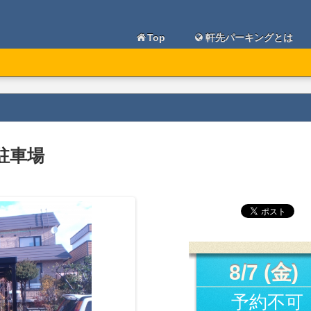
Top
軒先パーキングとは
2駐車場
8/7 (金)
予約不可