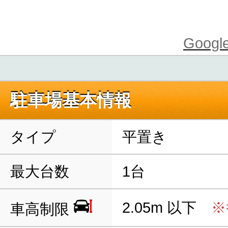
Goo
駐車場基本情報
タイプ
平置き
最大台数
1台
2.05m 以下
※
車高制限