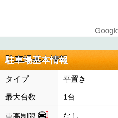
Goo
駐車場基本情報
タイプ
平置き
最大台数
1台
なし
車高制限