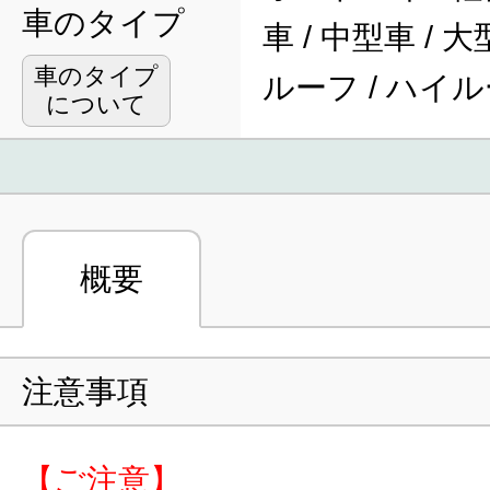
車のタイプ
車 / 中型車 / 
車のタイプ
ルーフ / ハイ
について
概要
注意事項
【ご注意】