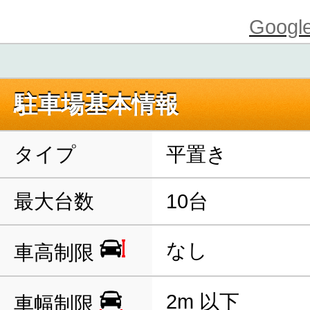
Goo
駐車場基本情報
タイプ
平置き
最大台数
10台
なし
車高制限
2m 以下
車幅制限