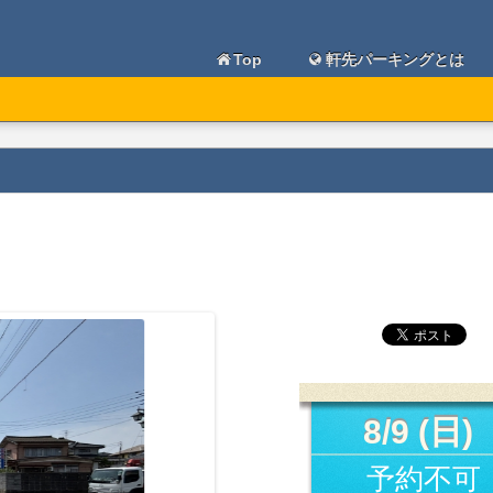
Top
軒先パーキングとは
8/9 (日)
予約不可