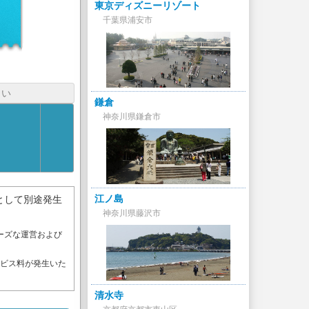
東京ディズニーリゾート
千葉県浦安市
さい
鎌倉
神奈川県鎌倉市
江ノ島
として別途発生
神奈川県藤沢市
ーズな運営および
。
ービス料が発生いた
清水寺