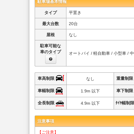
駐車場基本情報
タイプ
平置き
最大台数
20台
屋根
なし
駐車可能な
車のタイプ
オートバイ / 軽自動車 / 小型車 / 
車高制限
重量制
なし
車幅制限
車下制
1.9m 以下
全長制限
ﾀｲﾔ幅制
4.9m 以下
注意事項
【ご注意】