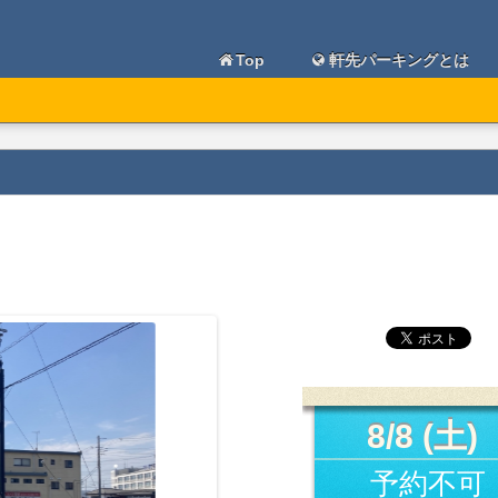
Top
軒先パーキングとは
8/8 (土)
予約不可