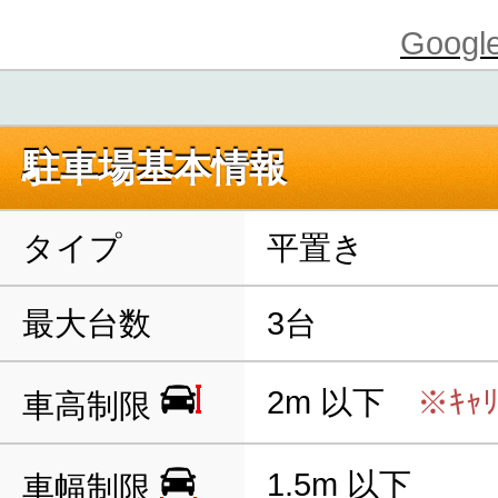
Goo
駐車場基本情報
タイプ
平置き
最大台数
3台
2m 以下
※ｷｬ
車高制限
1.5m 以下
車幅制限