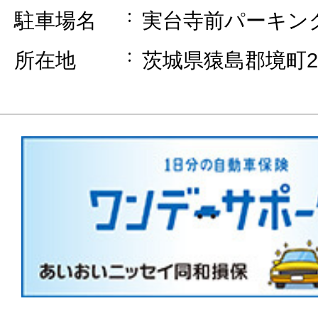
駐車場名
実台寺前パーキン
所在地
茨城県猿島郡境町21