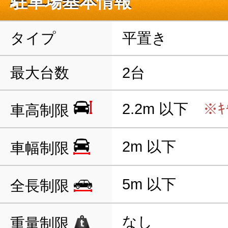
駐車場基本情報
タイプ
平置き
最大台数
2台
2.2m 以下
※ｷ
車高制限
2m 以下
車幅制限
5m 以下
全長制限
なし
重量制限