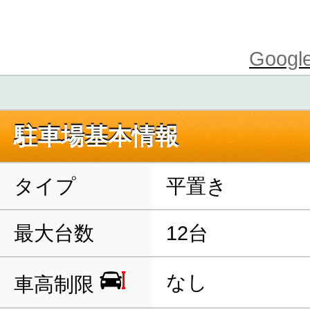
Goo
駐車場基本情報
タイプ
平置き
最大台数
12台
なし
車高制限