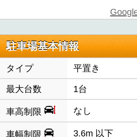
Goo
駐車場基本情報
タイプ
平置き
最大台数
1台
なし
車高制限
3.6m 以下
車幅制限