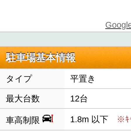
Goo
駐車場基本情報
タイプ
平置き
最大台数
12台
1.8m 以下
※ｷ
車高制限