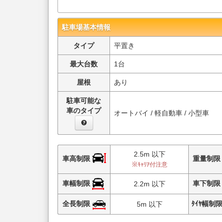
駐車場基本情報
タイプ
平置き
最大台数
1台
屋根
あり
駐車可能な
車のタイプ
オートバイ / 軽自動車 / 小型車
2.5m 以下
車高制限
重量制
※ｷｬﾘｱ付注意
車幅制限
車下制
2.2m 以下
全長制限
ﾀｲﾔ幅制
5m 以下