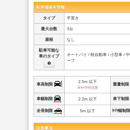
駐車場基本情報
タイプ
平置き
最大台数
3台
屋根
なし
駐車可能な
オートバイ / 軽自動車 / 小型車 / 
車のタイプ
ーフ
2.5m 以下
車高制限
重量制
※ｷｬﾘｱ付注意
車幅制限
車下制
2.2m 以下
全長制限
ﾀｲﾔ幅制
5m 以下
注意事項