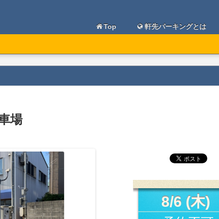
Top
軒先パーキングとは
駐車場
8/6 (木)