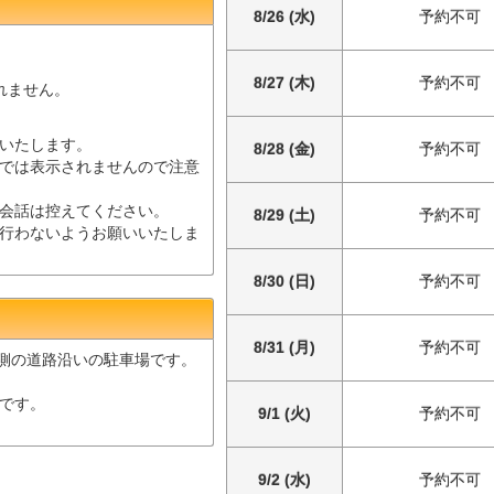
8/26 (水)
予約不可
8/27 (木)
予約不可
されません。
いたします。
8/28 (金)
予約不可
では表示されませんので注意
会話は控えてください。
8/29 (土)
予約不可
行わないようお願いいたしま
8/30 (日)
予約不可
8/31 (月)
予約不可
北側の道路沿いの駐車場です。
です。
9/1 (火)
予約不可
9/2 (水)
予約不可