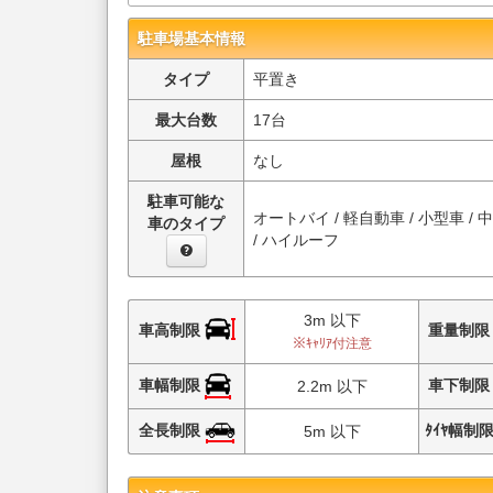
駐車場基本情報
タイプ
平置き
最大台数
17台
屋根
なし
駐車可能な
オートバイ / 軽自動車 / 小型車 / 
車のタイプ
/ ハイルーフ
3m 以下
車高制限
重量制
※ｷｬﾘｱ付注意
車幅制限
車下制
2.2m 以下
全長制限
ﾀｲﾔ幅制
5m 以下