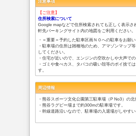
注意事項
【ご注意】
住所検索について
Google mapなどで住所検索されても正しく表示
軒先パーキングサイト内の地図をご利用ください。
・＝重要＝予約した駐車区画Ｎ０への駐車をお願い
・駐車場の住所は雑種地のため、アマゾンマップ等
してください。
・住宅が近いので、エンジンの空吹かしや大声での
・ゴミや食べカス、タバコの吸い殻等のポイ捨ては
す。
周辺情報
・熊谷スポーツ文化公園第三駐車場（P No3）の
・熊谷ラグビー場まで約300mの駐車場です。
・幹線道路沿いなので、駐車場の入退場がしやすい