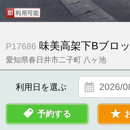
味美高架下Bブロ
P17686
愛知県春日井市二子町 八ヶ池
2026/0
利用日を選ぶ
予約する