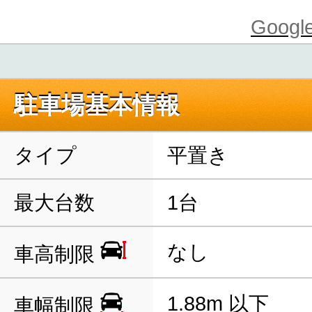
Goo
駐車場基本情報
タイプ
平置き
最大台数
1台
なし
車高制限
1.88m 以下
車幅制限