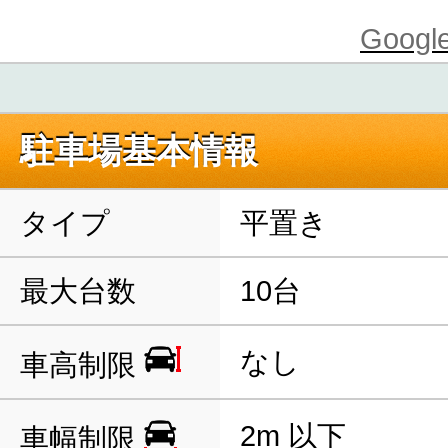
Goo
駐車場基本情報
タイプ
平置き
最大台数
10台
なし
車高制限
2m 以下
車幅制限