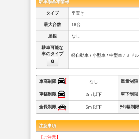
駐車場基本情報
タイプ
平置き
最大台数
18台
屋根
なし
駐車可能な
車のタイプ
軽自動車 / 小型車 / 中型車 / ミド
車高制限
重量制
なし
車幅制限
車下制
2m 以下
全長制限
ﾀｲﾔ幅制
5m 以下
注意事項
【ご注意】