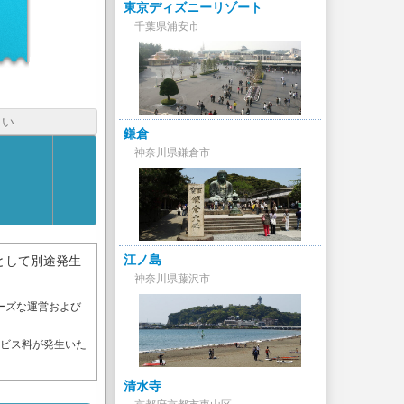
東京ディズニーリゾート
千葉県浦安市
さい
鎌倉
神奈川県鎌倉市
江ノ島
として別途発生
神奈川県藤沢市
ーズな運営および
。
ービス料が発生いた
清水寺