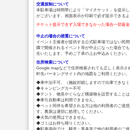
交通規制について
本駐車場は時間帯により「マイチケット」を提示し
がございます。画面表示か印刷で必ず提示できるよ
チケット提示できず入場できなかった場合一切返金
中止の場合の措置について
イベント主催者が提供する公式駐車場ではない民間
隣で開催されるイベント等が中止になった場合でも
生いたします。予めご了承の上お申込みください。
住所検索について
Google mapなどで住所検索されても正しく表示
軒先パーキングサイト内の地図をご利用ください。
◆車中泊不可。（施錠封鎖しますので出庫できなく
◆キャンピングカー不可
◆テント、物見やぐらなど構築物を設営することは
◆牽引自動車は利用できません。
◆ペット同伴を希望される方は他の利用者のご迷惑
す。糞尿は適切に処理してください。
◆火気の使用はできません。
◆ゴミはお持ち帰りください。
◆駐車場内では、騒音・異臭等で他の利用者のご迷