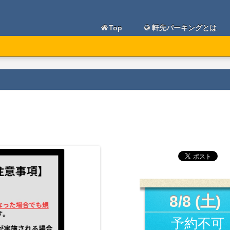
Top
軒先パーキングとは
8/8 (土)
予約不可