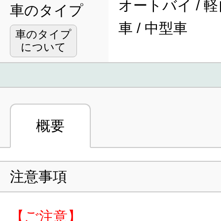
オートバイ / 軽
車のタイプ
車 / 中型車
車のタイプ
について
概要
注意事項
【ご注意】