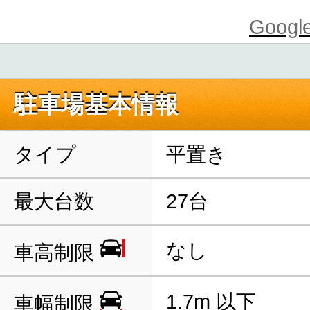
Goo
駐車場基本情報
タイプ
平置き
最大台数
27台
なし
車高制限
1.7m 以下
車幅制限