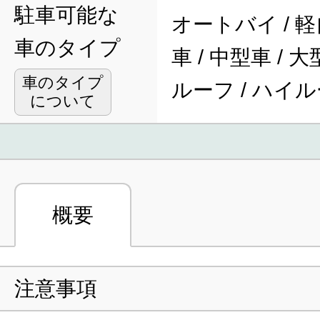
駐車可能な
オートバイ / 軽
車のタイプ
車 / 中型車 / 
車のタイプ
ルーフ / ハイ
について
概要
注意事項