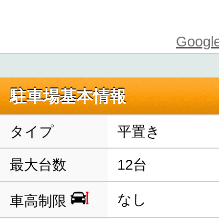
Goo
駐車場基本情報
タイプ
平置き
最大台数
12台
なし
車高制限