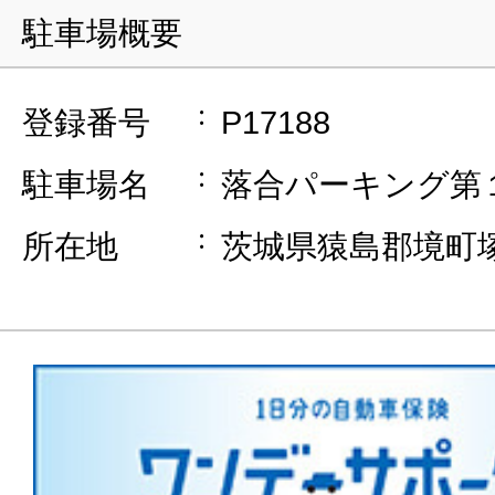
駐車場概要
登録番号
P17188
駐車場名
落合パーキング第
所在地
茨城県猿島郡境町塚崎