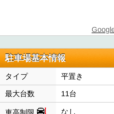
Goo
駐車場基本情報
タイプ
平置き
最大台数
11台
なし
車高制限