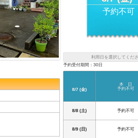
予約不可
利用日を選択してくだ
予約受付期間：30日
本 日
予約不可
8/7 (金)
8/8 (土)
予約不可
8/9 (日)
予約不可