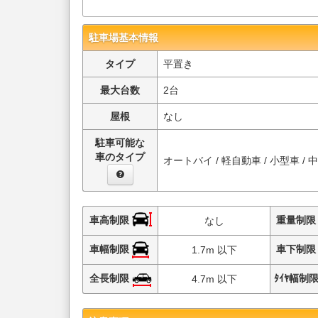
駐車場基本情報
タイプ
平置き
最大台数
2台
屋根
なし
駐車可能な
車のタイプ
オートバイ / 軽自動車 / 小型車 / 
車高制限
重量制
なし
車幅制限
車下制
1.7m 以下
全長制限
ﾀｲﾔ幅制
4.7m 以下