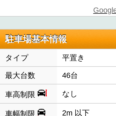
Goo
駐車場基本情報
タイプ
平置き
最大台数
46台
なし
車高制限
2m 以下
車幅制限