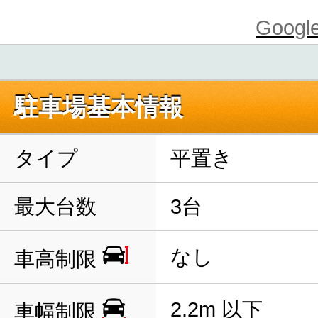
Goo
駐車場基本情報
タイプ
平置き
最大台数
3台
なし
車高制限
2.2m 以下
車幅制限