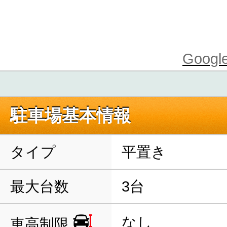
Goo
駐車場基本情報
タイプ
平置き
最大台数
3台
なし
車高制限