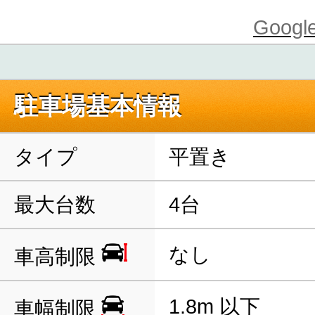
Goo
駐車場基本情報
タイプ
平置き
最大台数
4台
なし
車高制限
1.8m 以下
車幅制限